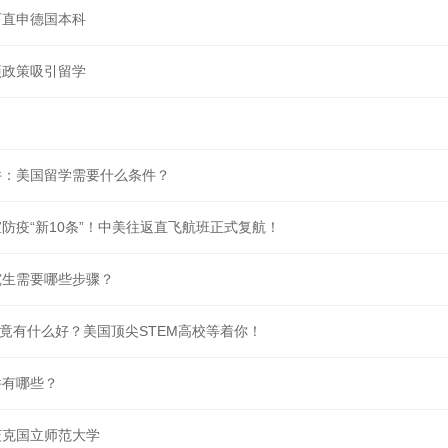
可直申德国本科
项政策吸引留学
件：美国留学需要什么条件？
防疫“新10条”！中美往返直飞航班正式复航！
究生需要哪些步骤？
究竟有什么好？美国顶尖STEM高校等着你！
件有哪些？
茨克国立师范大学