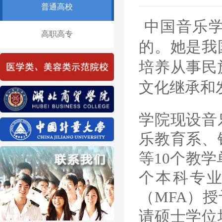
普通高校
中国音乐学
高职高专
的。她是我
培养从事民
文化继承和
学院现设音
乐教育系、
等10个教
个本科专
（MFA）
请硕士学位