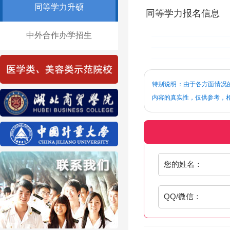
同等学力升硕
同等学力报名信息
中外合作办学招生
考试报名
报名须知
成绩查询
同等学力申硕考
论文指导
什么是同等学力
大多数招生院校
毕业证书
查询方式
特别说明：由于各方面情况的
五月同等学力申硕
申请论文
内容的真实性，仅供参考，
全国同等学力申硕在
每年的五月。其学位
学位授予
考生在确定好选
入学须知
进行查询。具体查询
位。
申请人通过学位
展的前提。论文的字
符合报名条件的人
方式一：考生查找
一考试以及学位论
求写作。论文的写作
同等学力报考条件
（1）报名时需填
方式二：登录中国
书。
格遵守，随意完成的
（2）携带本人学
※在职人员以同等学
您的姓名：
可多阅读自己选题方
（3）硕士学位论
1、专科及以上学
学位证书
更多
（4）报考院系要
2、在申请学位的
QQ/微信：
通过全国统一考试，
3、大学本科毕业
注：
在职人员需满足