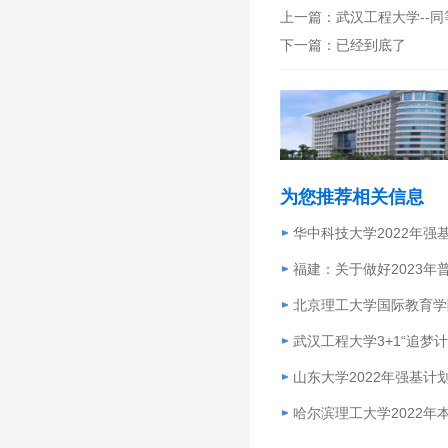
上一篇：
武汉工程大学--
足拥有学士满三年或
下一篇：已经到底了
※在职人员以研究生
1、向有关学位授
2、学习研究生课
（1）参加研究生
（2）参加有关学
为您推荐相关信息
（3）自学。
3、通过国家组织
华中科技大学2022年强
4、提交硕士学位
福建：关于做好2023
5、经国务院学位
北京理工大学国际教育学
专业，授予同等学历
武汉工程大学3+1“追梦
山东大学2022年强基计
哈尔滨理工大学2022年