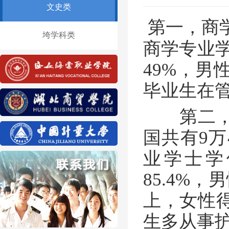
文史类
第一，商学
垮学科类
商学专业
49%，男
毕业生在
第二，健
国共有9万
业学士学
85.4%
上，女性
生多从事