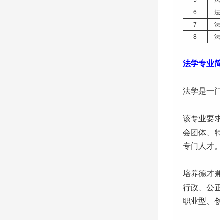
5
法
6
法
7
法
8
法
法学专业
法学是一
该专业要
会团体、
专门人才
培养德才
行政、公
职业型、