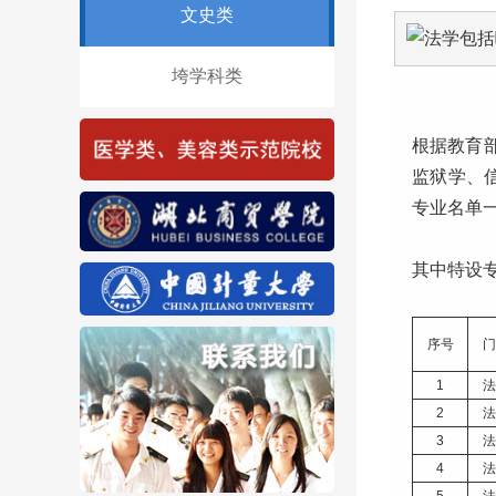
文史类
垮学科类
根据教育
监狱学、
专业名单
其中特设
序号
门
1
法
2
法
3
法
4
法