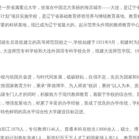
是一所省属重点大学，坐落在中国北方美丽的海滨城市——大连，是辽宁省
养计划”项目实施学校，是辽宁省基础教育师资培养与继续教育基地、教育
需要的科研基地，现已成为辽宁省最大的、起示范带头作用的教师教育中
后首批建立的高等师范院校之一,学校始建于1951年9月，初建时为旅
7月，大连师范专科学校和大连外国语专科学校合并，组建大连师范学院。196
校与祖国共奋进，与时代同发展，砥砺耕耘，自强不息，先后为国家和社
彻国家教育方针，秉承“厚德博学、为人师表”校训，秉持“以人为本、
高级专门人才的同时，积极致力于现代教师教育，着眼于学校的综合性、
量，增强发展动力，积累了丰富的办学经验，形成了优良的办学传统，学
育特色鲜明的高水平综合性大学建设目标迈进。
1878人，专任教师1146人。普通本科在校生13000余人，硕士、博
”奖励计划青年学者1人，新世纪百千万人才工程国家级人选2人，教育部