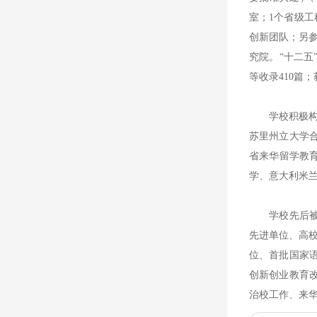
室；1个省级工
创新团队；另参
究院。“十二五”
等收录410篇
学校积极构建
苏里州立大学
省来华留学教育
学、意大利米
学校先后被评
先进单位、高
位、首批国家
创新创业教育
治校工作、来