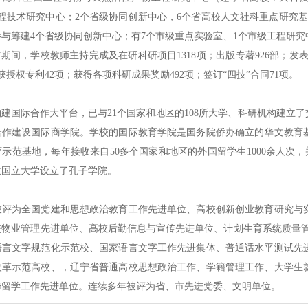
程技术研究中心；2个省级协同创新中心，6个省高校人文社科重点研究基
与筹建4个省级协同创新中心；有7个市级重点实验室、1个市级工程研
期间，学校教师主持完成及在研科研项目1318项；出版专著926部；发表论文88
；获授权专利42项；获得各项科研成果奖励492项；签订“四技”合同71项。
国际合作大平台，已与21个国家和地区的108所大学、科研机构建立了
合作建设国际商学院。学校的国际教育学院是国务院侨办确立的华文教育
示范基地，每年接收来自50多个国家和地区的外国留学生1000余人次，
兰国立大学设立了孔子学院。
为全国党建和思想政治教育工作先进单位、高校创新创业教育研究与实
校物业管理先进单位、高校后勤信息与宣传先进单位、计划生育系统质量管
语言文字规范化示范校、国家语言文字工作先进集体、普通话水平测试先
改革示范高校、，辽宁省普通高校思想政治工作、学籍管理工作、大学生
华留学工作先进单位。连续多年被评为省、市先进党委、文明单位。