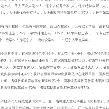
选28人，千人层次人选22人，辽宁省优秀专家5人，辽宁特聘教授16人，
1人，大连市优秀专家16人，大连市政府特殊津贴获得者7人，大连市领
两个校区（包括黄河路校区、西山湖校区），设有22个学院，设有研
学科博士点；26个一级学科硕士点，115个二级学科硕士点，10个专
个一级学科入选辽宁省“一流建设学科”；9个辽宁省重点学科。
本科专业，有国家级特色专业6个，省示范性专业9个，省优势特色专业
程34门，省级研究生精品课程4门；国家级规划教材10部，省级精品教
家万人计划教学名师1人，省级教学名师16人，省级专业带头人5人；省
仿真实验教学中心4个；获评省级教师教学发展示范中心建设单位；国家级
11项；省级教师教育改革创新实验区2个；国家级高等教育教学成果奖5
教育课程改革成果奖2项，省级基础教育课程改革成果奖5项。
经济与可持续发展研究中心（部、省共建人文社科重点研究基地）、海
、海洋基因工程药物与天然活性产物工程研究中心（辽宁省高校重大科技